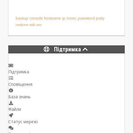
backup
console
hostname
ip
novnc
password
putty
restore
ssh
vnc
Підтримка
Підтримка
Сповіщення
База знань
Файли
Статус мережі