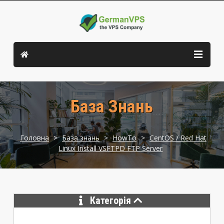
База Знань
Головна
>
База знань
>
HowTo
>
CentOS / Red Hat
Linux Install VSFTPD FTP Server
Категорія