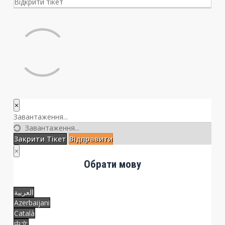
Відкрити тікет
×
Закрити
Завантаження...
тікет
Завантаження...
Закрити Тікет
Відправити
×
Обрати мову
العربية
Azerbaijani
Català
中文