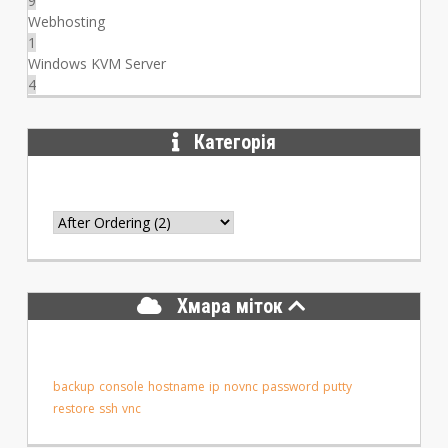
9
Webhosting
1
Windows KVM Server
4
Категорія
Хмара міток
backup
console
hostname
ip
novnc
password
putty
restore
ssh
vnc