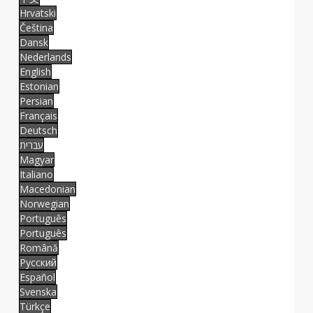
Hrvatski
Čeština
Dansk
Nederlands
English
Estonian
Persian
Français
Deutsch
עברית
Magyar
Italiano
Macedonian
Norwegian
Português
Português
Română
Русский
Español
Svenska
Türkçe