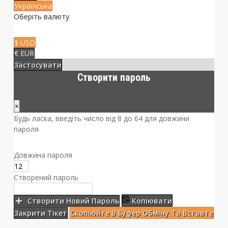
Українська
Оберіть валюту
$ USD
€ EUR
Застосувати
Створити пароль
×
Будь ласка, введіть число від 8 до 64 для довжини
пароля
Довжина пароля
Створений пароль
Створити Новий Пароль
Копіювати
Закрити Тікет
Скопіюйте В Буфер Обміну Та Вставте