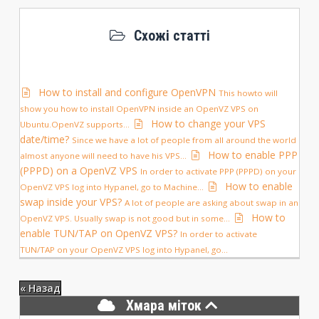
Схожі статті
How to install and configure OpenVPN
This howto will
show you how to install OpenVPN inside an OpenVZ VPS on
How to change your VPS
Ubuntu.OpenVZ supports...
date/time?
Since we have a lot of people from all around the world
How to enable PPP
almost anyone will need to have his VPS...
(PPPD) on a OpenVZ VPS
In order to activate PPP (PPPD) on your
How to enable
OpenVZ VPS log into Hypanel, go to Machine...
swap inside your VPS?
A lot of people are asking about swap in an
How to
OpenVZ VPS. Usually swap is not good but in some...
enable TUN/TAP on OpenVZ VPS?
In order to activate
TUN/TAP on your OpenVZ VPS log into Hypanel, go...
« Назад
Хмара міток