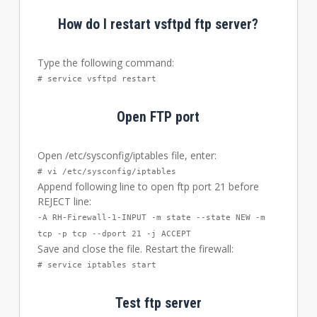
How do I restart vsftpd ftp server?
Type the following command:
# service vsftpd restart
Open FTP port
Open /etc/sysconfig/iptables file, enter:
# vi /etc/sysconfig/iptables
Append following line to open ftp port 21 before
REJECT line:
-A RH-Firewall-1-INPUT -m state --state NEW -m
tcp -p tcp --dport 21 -j ACCEPT
Save and close the file. Restart the firewall:
# service iptables start
Test ftp server