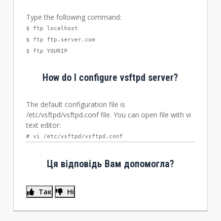
Type the following command:
$ ftp localhost
$ ftp ftp.server.com
$ ftp YOURIP
How do I configure vsftpd server?
The default configuration file is
/etc/vsftpd/vsftpd.conf file. You can open file with vi
text editor:
# vi /etc/vsftpd/vsftpd.conf
Ця відповідь Вам допомогла?
Так
Ні