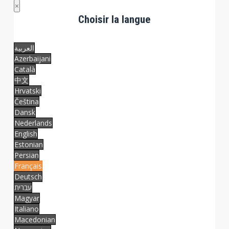
×
Choisir la langue
العربية
Azerbaijani
Català
中文
Hrvatski
Čeština
Dansk
Nederlands
English
Estonian
Persian
Français
Deutsch
עברית
Magyar
Italiano
Macedonian