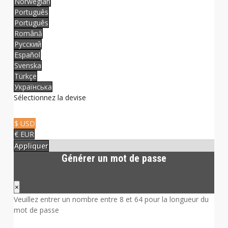
Norwegian
Português
Português
Română
Русский
Español
Svenska
Türkçe
Українська
Sélectionnez la devise
$ USD
€ EUR
Appliquer
Générer un mot de passe
×
Veuillez entrer un nombre entre 8 et 64 pour la longueur du
mot de passe