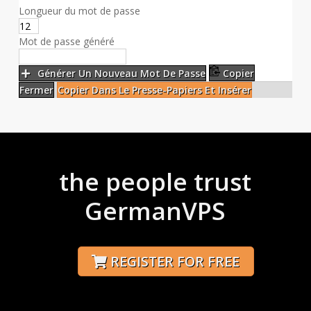
Longueur du mot de passe
Mot de passe généré
Générer Un Nouveau Mot De Passe
Copier
Fermer
Copier Dans Le Presse-Papiers Et Insérer
the people trust
GermanVPS
REGISTER FOR FREE